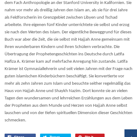
dem Fach Anthropologie an der Stanford University in Kalifornien. Sie
nahm vor mehr als dreißig Jahren den Islam an, als sie für drei Jahre
als Feldforscherin im Grenzgebiet zwischen Libyen und Tschad
arbeitete. Ihre eigenen fünf Kinder unterrichtete sie selbst und erzog
sie nach den Werten des Islam. Der eigentliche Beweggrund für dieses
Buch war aber die Zeit, die sie selbst mit Hajjah Anne gemeinsam mit
ihren wunderbaren Kindern und ihren Schülern verbrachte. Die
Übertragung der Prophetengeschichten ins Deutsche durch Latifa
Hafiza A. Krämer kam auf mehrfache Anregung hin zustande. Latifa
Krämer ist Gymnasiallehrerin und seit vielen Jahren mit der Frage nach
guten islamischen Kinderbüchern beschäftigt. Sie konvertierte vor
mehr als zehn Jahren zum Islam und besuchte seither regelmäßig das
Haus von Hajjah Anne und Shaykh Nazim. Dort konnte sie an vielen
Tagen den wundersamen und lehrreichen Erzählungen aus dem Leben
der Propheten aus dem Munde und Herzen von Hajjah Anne selbst
lauschen und von der tiefen spirituellen Dimension dieser Geschichten
schmecken.
Share
Tweet
Pin it