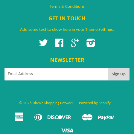
Terms & Conditions
GET IN TOUCH
Add some text to show here in your
Theme Settings
.
Twitter
Facebook
Google
Instagram
NEWSLETTER
© 2026 Islamic Shopping Network
Powered by Shopify
American
Diners
Discover
Master
Paypal
Amazon
Apple
Google
Shopify
Ven
Express
Club
Pay
Pay
Pay
Pay
Visa