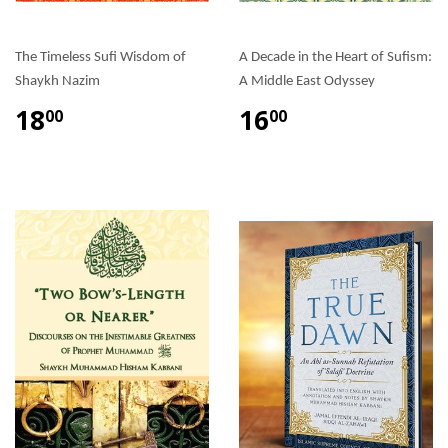
The Timeless Sufi Wisdom of
A Decade in the Heart of Sufism:
Shaykh Nazim
A Middle East Odyssey
18
16
00
00