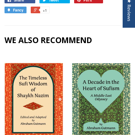
★ Reviews
Fancy
+1
WE ALSO RECOMMEND