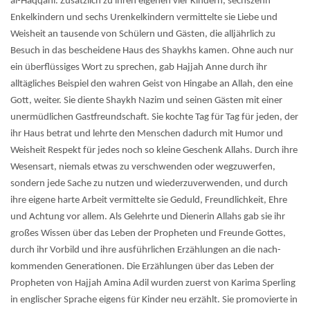
al-Haqqani. Zusätzlich zu ihren eigenen vier Kindern, sechszehn
Enkelkindern und sechs Urenkelkindern vermittelte sie Liebe und
Weisheit an tausende von Schülern und Gästen, die alljährlich zu
Besuch in das bescheidene Haus des Shaykhs kamen. Ohne auch nur
ein überflüssiges Wort zu sprechen, gab Hajjah Anne durch ihr
alltägliches Beispiel den wahren Geist von Hingabe an Allah, den eine
Gott, weiter. Sie diente Shaykh Nazim und seinen Gästen mit einer
unermüdlichen Gastfreundschaft. Sie kochte Tag für Tag für jeden, der
ihr Haus betrat und lehrte den Menschen dadurch mit Humor und
Weisheit Respekt für jedes noch so kleine Geschenk Allahs. Durch ihre
Wesensart, niemals etwas zu verschwenden oder wegzuwerfen,
sondern jede Sache zu nutzen und wiederzuverwenden, und durch
ihre eigene harte Arbeit vermittelte sie Geduld, Freundlichkeit, Ehre
und Achtung vor allem. Als Gelehrte und Dienerin Allahs gab sie ihr
großes Wissen über das Leben der Propheten und Freunde Gottes,
durch ihr Vorbild und ihre ausführlichen Erzählungen an die nach-
kommenden Generationen. Die Erzählungen über das Leben der
Propheten von Hajjah Amina Adil wurden zuerst von Karima Sperling
in englischer Sprache eigens für Kinder neu erzählt. Sie promovierte in