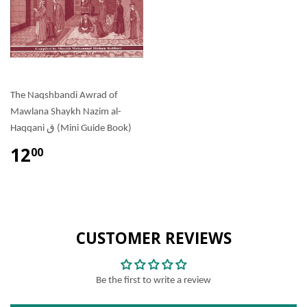
The Naqshbandi Awrad of
Mawlana Shaykh Nazim al-
Haqqani ق (Mini Guide Book)
12
00
CUSTOMER REVIEWS
Be the first to write a review